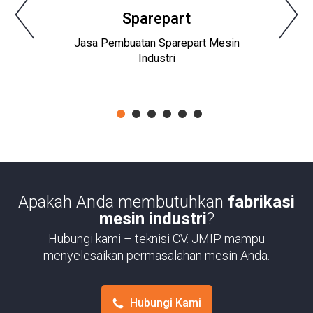
Sparepart
Jasa Pembuatan Sparepart Mesin
Industri
1
2
3
4
5
6
Apakah Anda membutuhkan
fabrikasi
mesin industri
?
Hubungi kami – teknisi CV. JMIP mampu
menyelesaikan permasalahan mesin Anda.
Hubungi Kami