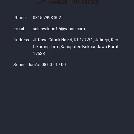
P
hone:
0815 7993 302
E
mail:
solehwildan17@yahoo.com
A
ddress:
Jl. Raya Citarik No.54, RT.1/RW.1, Jatireja, Kec.
Cikarang Tim., Kabupaten Bekasi, Jawa Barat
17533
Senin - Jum'at 08:00 - 17:00