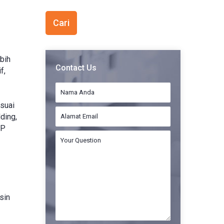
bih
Contact Us
f,
suai
ding,
IP
sin