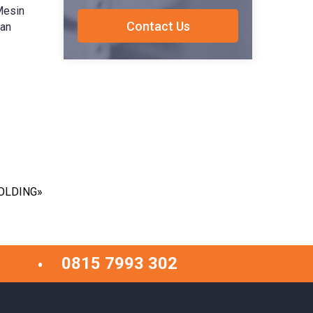
Mesin
gan
OLDING
»
0815 7993 302